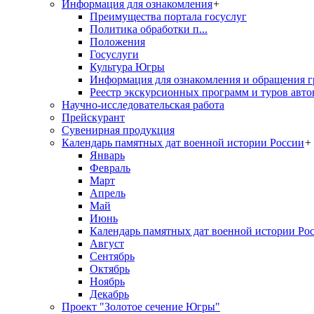
Информация для ознакомления
+
Преимущества портала госуслуг
Политика обработки п...
Положения
Госуслуги
Культура Югры
Информация для ознакомления и обращения г
Реестр экскурсионных программ и туров авто
Научно-исследовательская работа
Прейскурант
Сувенирная продукция
Календарь памятных дат военной истории России
+
Январь
Февраль
Март
Апрель
Май
Июнь
Календарь памятных дат военной истории Ро
Август
Сентябрь
Октябрь
Ноябрь
Декабрь
Проект "Золотое сечение Югры"