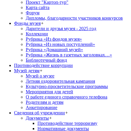
Проект "Картоп-тур"
Карта сайта
Форум
Дипломы, благодарности участников конкурсов
Фонды музея
+
Дарители и друзья музея - 2025 год
Коллекции
Рубрика «Из фондов музея»
Рубрика «Из новых поступлений»
Рубрика «Домашний музей»
Рубрика «Жизнь в газетных заголовках…»
Библиотечный фонд
Противодействие коррупции
Музей детям
+
Музей о музее
Летняя оздоровительная кампания
Культурно-просветительские программы
Мероприятия для детей
О работе единого справочного телефона
Родителям и детям
Анкетирование
Сведения об учреждении
+
Документы
+
Противодействие терроризму
Нормативные документы