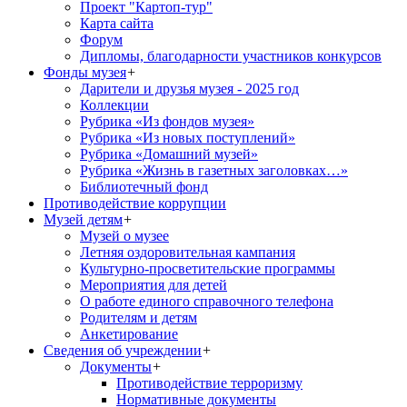
Проект "Картоп-тур"
Карта сайта
Форум
Дипломы, благодарности участников конкурсов
Фонды музея
+
Дарители и друзья музея - 2025 год
Коллекции
Рубрика «Из фондов музея»
Рубрика «Из новых поступлений»
Рубрика «Домашний музей»
Рубрика «Жизнь в газетных заголовках…»
Библиотечный фонд
Противодействие коррупции
Музей детям
+
Музей о музее
Летняя оздоровительная кампания
Культурно-просветительские программы
Мероприятия для детей
О работе единого справочного телефона
Родителям и детям
Анкетирование
Сведения об учреждении
+
Документы
+
Противодействие терроризму
Нормативные документы