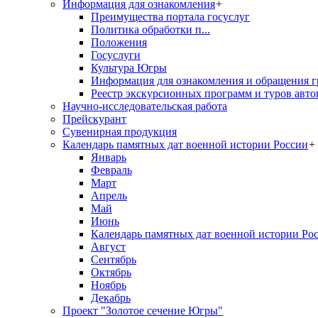
Информация для ознакомления
+
Преимущества портала госуслуг
Политика обработки п...
Положения
Госуслуги
Культура Югры
Информация для ознакомления и обращения г
Реестр экскурсионных программ и туров авто
Научно-исследовательская работа
Прейскурант
Сувенирная продукция
Календарь памятных дат военной истории России
+
Январь
Февраль
Март
Апрель
Май
Июнь
Календарь памятных дат военной истории Ро
Август
Сентябрь
Октябрь
Ноябрь
Декабрь
Проект "Золотое сечение Югры"