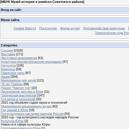
[
МБУК Музей истории и ремёсел Советского района
]
Вход на сайт
Меню сайта
Узнаём Вместе
Посетителю
Фонды музея
Противодействие коррупции
Тематические года Ро
Categories
Сегодня
[2326]
Выставки
[271]
Досуговые мероприятия
[61]
Культурно-просветительские программы
[47]
Госуслуги
[105]
Конкурсы
[59]
Памятные даты
[87]
Акции
[304]
Мероприятия для детей
[221]
75 лет Победы
[58]
Проект "Картоп-тур"
[22]
Десятилетие детства в Югре
[11]
Творческая мастерская
[147]
Год науки и технологий
[32]
2021 год объявлен годом науки и технологий
Мероприятия инклюзивного музея
[82]
Год знаний в Югре
[16]
Год культурного наследия народов России
[53]
2022 год - год культурного наследия народов России
Культура Югры
[2]
Новости в сфере культуры Югры
Год взаимопомощи в Югре
[1]