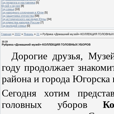
Год педагога и наставника
[5]
Музей о музее
[8]
Год семьи
[10]
Год народного сплочения в Югре
[5]
Год защитника отечества
[58]
Год исторического наследия Югры
[34]
Год единства народов России
[7]
Год молодой семьи
[0]
Главная
»
2022
»
Январь
»
21
»
Рубрика «Домашний музей»-КОЛЛЕКЦИЯ ГОЛОВНЫ
10:19
Рубрика «Домашний музей»-КОЛЛЕКЦИЯ ГОЛОВНЫХ УБОРОВ
Дорогие друзья, Музе
году продолжает знакоми
района и города Югорска
Сегодня хотим предст
головных уборов
К