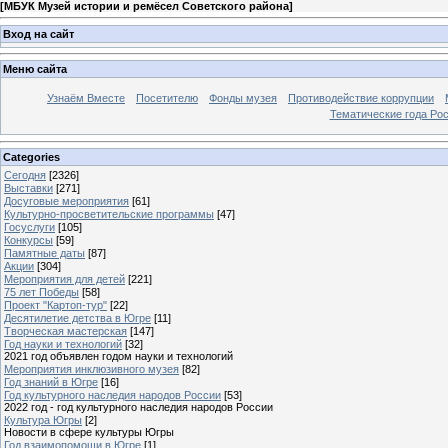
[
МБУК Музей истории и ремёсел Советского района
]
Вход на сайт
Меню сайта
Узнаём Вместе
Посетителю
Фонды музея
Противодействие коррупции
Тематические года Ро
Categories
Сегодня
[2326]
Выставки
[271]
Досуговые мероприятия
[61]
Культурно-просветительские программы
[47]
Госуслуги
[105]
Конкурсы
[59]
Памятные даты
[87]
Акции
[304]
Мероприятия для детей
[221]
75 лет Победы
[58]
Проект "Картоп-тур"
[22]
Десятилетие детства в Югре
[11]
Творческая мастерская
[147]
Год науки и технологий
[32]
2021 год объявлен годом науки и технологий
Мероприятия инклюзивного музея
[82]
Год знаний в Югре
[16]
Год культурного наследия народов России
[53]
2022 год - год культурного наследия народов России
Культура Югры
[2]
Новости в сфере культуры Югры
Год взаимопомощи в Югре
[1]