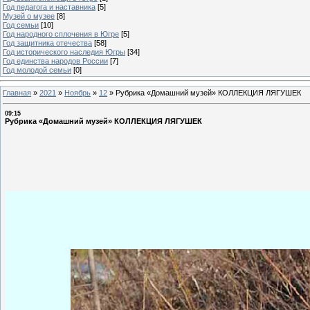
Год педагога и наставника
[5]
Музей о музее
[8]
Год семьи
[10]
Год народного сплочения в Югре
[5]
Год защитника отечества
[58]
Год исторического наследия Югры
[34]
Год единства народов России
[7]
Год молодой семьи
[0]
Главная
»
2021
»
Ноябрь
»
12
»
Рубрика «Домашний музей» КОЛЛЕКЦИЯ ЛЯГУШЕК
09:15
Рубрика «Домашний музей» КОЛЛЕКЦИЯ ЛЯГУШЕК