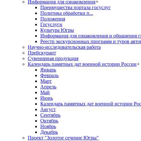
Информация для ознакомления
+
Преимущества портала госуслуг
Политика обработки п...
Положения
Госуслуги
Культура Югры
Информация для ознакомления и обращения г
Реестр экскурсионных программ и туров авто
Научно-исследовательская работа
Прейскурант
Сувенирная продукция
Календарь памятных дат военной истории России
+
Январь
Февраль
Март
Апрель
Май
Июнь
Календарь памятных дат военной истории Ро
Август
Сентябрь
Октябрь
Ноябрь
Декабрь
Проект "Золотое сечение Югры"