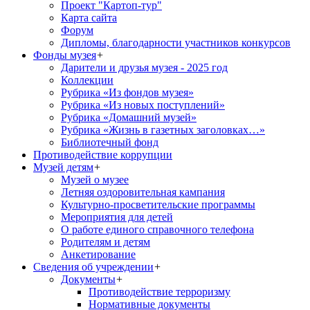
Проект "Картоп-тур"
Карта сайта
Форум
Дипломы, благодарности участников конкурсов
Фонды музея
+
Дарители и друзья музея - 2025 год
Коллекции
Рубрика «Из фондов музея»
Рубрика «Из новых поступлений»
Рубрика «Домашний музей»
Рубрика «Жизнь в газетных заголовках…»
Библиотечный фонд
Противодействие коррупции
Музей детям
+
Музей о музее
Летняя оздоровительная кампания
Культурно-просветительские программы
Мероприятия для детей
О работе единого справочного телефона
Родителям и детям
Анкетирование
Сведения об учреждении
+
Документы
+
Противодействие терроризму
Нормативные документы