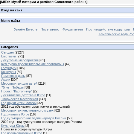
[
МБУК Музей истории и ремёсел Советского района
]
Вход на сайт
Меню сайта
Узнаём Вместе
Посетителю
Фонды музея
Противодействие коррупции
Тематические года Ро
Categories
Сегодня
[2327]
Выставки
[271]
Досуговые мероприятия
[61]
Культурно-просветительские программы
[47]
Госуслуги
[105]
Конкурсы
[59]
Памятные даты
[87]
Акции
[304]
Мероприятия для детей
[219]
75 лет Победы
[58]
Проект "Картоп-тур"
[22]
Десятилетие детства в Югре
[11]
Творческая мастерская
[147]
Год науки и технологий
[32]
2021 год объявлен годом науки и технологий
Мероприятия инклюзивного музея
[82]
Год знаний в Югре
[16]
Год культурного наследия народов России
[53]
2022 год - год культурного наследия народов России
Культура Югры
[2]
Новости в сфере культуры Югры
Год взаимопомощи в Югре
[1]