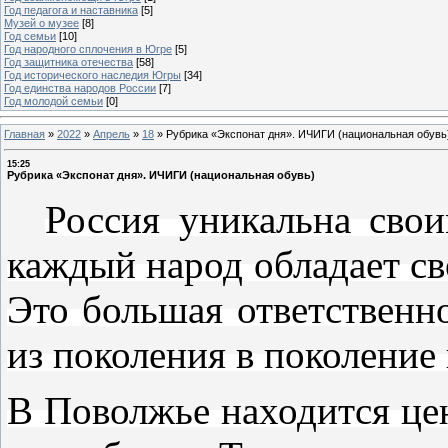
Год педагога и наставника
[5]
Музей о музее
[8]
Год семьи
[10]
Год народного сплочения в Югре
[5]
Год защитника отечества
[58]
Год исторического наследия Югры
[34]
Год единства народов России
[7]
Год молодой семьи
[0]
Главная
»
2022
»
Апрель
»
18
»
Рубрика «Экспонат дня». ИЧИГИ (национальная обувь
15:25
Рубрика «Экспонат дня». ИЧИГИ (национальная обувь)
Россия уникальна сво
каждый народ обладает св
Это большая ответственно
из поколения в поколение
В Поволжье находится це