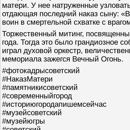
матери. У нее натруженные узловат
отдающая последний наказ сыну: «В
воин в смертельной схватке с врагом
Торжественный митинг, посвященный
года. Тогда это было грандиозное с
играл духовой оркестр, величествен
мемориала зажегся Вечный Огонь.
#фотокадрысоветский
#НаказМатери
#памятникисоветский
#современныйгород
#историюгородапишемсейчас
#музейсоветский
#музейюгры
#советский