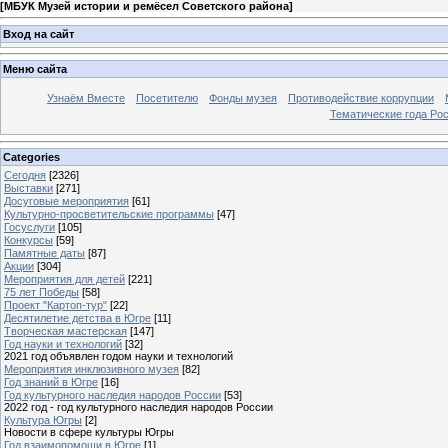
[
МБУК Музей истории и ремёсел Советского района
]
Вход на сайт
Меню сайта
Узнаём Вместе
Посетителю
Фонды музея
Противодействие коррупции
Тематические года Ро
Categories
Сегодня
[2326]
Выставки
[271]
Досуговые мероприятия
[61]
Культурно-просветительские программы
[47]
Госуслуги
[105]
Конкурсы
[59]
Памятные даты
[87]
Акции
[304]
Мероприятия для детей
[221]
75 лет Победы
[58]
Проект "Картоп-тур"
[22]
Десятилетие детства в Югре
[11]
Творческая мастерская
[147]
Год науки и технологий
[32]
2021 год объявлен годом науки и технологий
Мероприятия инклюзивного музея
[82]
Год знаний в Югре
[16]
Год культурного наследия народов России
[53]
2022 год - год культурного наследия народов России
Культура Югры
[2]
Новости в сфере культуры Югры
Год взаимопомощи в Югре
[1]