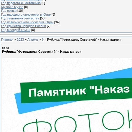
Год педагога и наставника
[5]
Музей о музее
[8]
Год семьи
[10]
Год народного сплочения в Югре
[5]
Год защитника отечества
[58]
Год исторического наследия Югры
[34]
Год единства народов России
[7]
Год молодой семьи
[0]
Главная
»
2023
»
Апрель
»
6
»
Рубрика "Фотокадры. Советский" - Наказ матери
09:00
Рубрика "Фотокадры. Советский" - Наказ матери