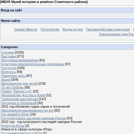
[
МБУК Музей истории и ремёсел Советского района
]
Вход на сайт
Меню сайта
Узнаём Вместе
Посетителю
Фонды музея
Противодействие коррупции
Тематические года Ро
Categories
Сегодня
[2325]
Выставки
[271]
Досуговые мероприятия
[61]
Культурно-просветительские программы
[47]
Госуслуги
[105]
Конкурсы
[59]
Памятные даты
[87]
Акции
[304]
Мероприятия для детей
[219]
75 лет Победы
[58]
Проект "Картоп-тур"
[22]
Десятилетие детства в Югре
[11]
Творческая мастерская
[147]
Год науки и технологий
[32]
2021 год объявлен годом науки и технологий
Мероприятия инклюзивного музея
[82]
Год знаний в Югре
[16]
Год культурного наследия народов России
[53]
2022 год - год культурного наследия народов России
Культура Югры
[2]
Новости в сфере культуры Югры
Год взаимопомощи в Югре
[1]