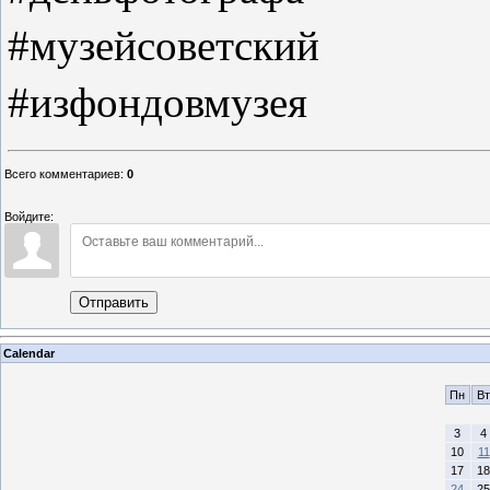
#
музейсоветский
#
изфондовмузея
Всего комментариев
:
0
Войдите:
Отправить
Calendar
Пн
Вт
3
4
10
11
17
18
24
25