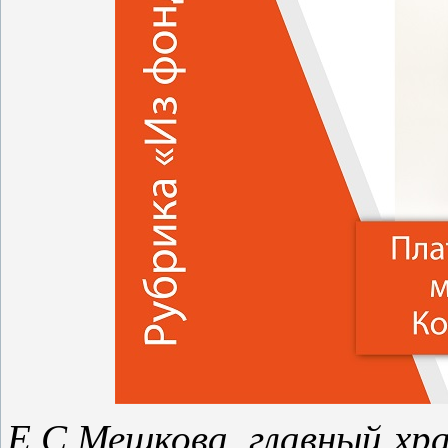
Е.С.Мешкова, главный х