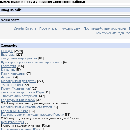
[
МБУК Музей истории и ремёсел Советского района
]
Вход на сайт
Меню сайта
Узнаём Вместе
Посетителю
Фонды музея
Противодействие коррупции
Тематические года Ро
Categories
Сегодня
[2326]
Выставки
[271]
Досуговые мероприятия
[61]
Культурно-просветительские программы
[47]
Госуслуги
[105]
Конкурсы
[59]
Памятные даты
[87]
Акции
[304]
Мероприятия для детей
[221]
75 лет Победы
[58]
Проект "Картоп-тур"
[22]
Десятилетие детства в Югре
[11]
Творческая мастерская
[147]
Год науки и технологий
[32]
2021 год объявлен годом науки и технологий
Мероприятия инклюзивного музея
[82]
Год знаний в Югре
[16]
Год культурного наследия народов России
[53]
2022 год - год культурного наследия народов России
Культура Югры
[2]
Новости в сфере культуры Югры
Год взаимопомощи в Югре
[1]