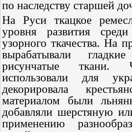
по наследству старшей до
На Руси ткацкое ремес
уровня развития среди
узорного ткачества. На п
вырабатывали гладки
рисунчатые ткани. 
использовали для ук
декорировала крестья
материалом были льнян
добавляли шерстяную ил
применению разнообра