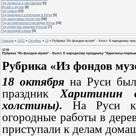
Год педагога и наставника
[5]
Музей о музее
[8]
Год семьи
[10]
Год народного сплочения в Югре
[5]
Год защитника отечества
[58]
Год исторического наследия Югры
[34]
Год единства народов России
[7]
Год молодой семьи
[0]
Главная
»
2022
»
Октябрь
»
18
»
Рубрика "Из фондов музея" - Холст. К народному пр
12:50
Рубрика "Из фондов музея" - Холст. К народному празднику "Харитины-первы
Рубрика «Из фондов муз
18 октября
на Руси был
праздник
Харитинин 
холстины).
На Руси к 
огородные работы в дерев
приступали к делам дома