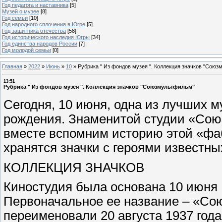
Год педагога и наставника
[5]
Музей о музее
[8]
Год семьи
[10]
Год народного сплочения в Югре
[5]
Год защитника отечества
[58]
Год исторического наследия Югры
[34]
Год единства народов России
[7]
Год молодой семьи
[0]
Главная
»
2022
»
Июнь
»
10
»
Рубрика " Из фондов музея ". Коллекция значков "Сою
13:51
Рубрика " Из фондов музея ". Коллекция значков "Союзмультфильм"
Сегодня, 10 июня, одна из лучших 
рождения. Знаменитой студии «Союз
вместе вспомним историю этой «фаб
хранятся значки с героями известн
КОЛЛЕКЦИЯ ЗНАЧКОВ
Киностудия была основана 10 июня 1
Первоначальное ее название – «С
переименовали 20 августа 1937 года