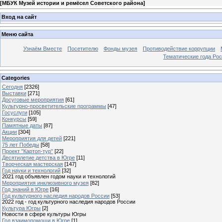
[
МБУК Музей истории и ремёсел Советского района
]
Вход на сайт
Меню сайта
Узнаём Вместе
Посетителю
Фонды музея
Противодействие коррупции
Тематические года Ро
Categories
Сегодня
[2326]
Выставки
[271]
Досуговые мероприятия
[61]
Культурно-просветительские программы
[47]
Госуслуги
[105]
Конкурсы
[59]
Памятные даты
[87]
Акции
[304]
Мероприятия для детей
[221]
75 лет Победы
[58]
Проект "Картоп-тур"
[22]
Десятилетие детства в Югре
[11]
Творческая мастерская
[147]
Год науки и технологий
[32]
2021 год объявлен годом науки и технологий
Мероприятия инклюзивного музея
[82]
Год знаний в Югре
[16]
Год культурного наследия народов России
[53]
2022 год - год культурного наследия народов России
Культура Югры
[2]
Новости в сфере культуры Югры
Год взаимопомощи в Югре
[1]