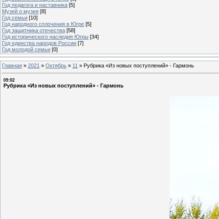
Год педагога и наставника
[5]
Музей о музее
[8]
Год семьи
[10]
Год народного сплочения в Югре
[5]
Год защитника отечества
[58]
Год исторического наследия Югры
[34]
Год единства народов России
[7]
Год молодой семьи
[0]
Главная
»
2021
»
Октябрь
»
11
»
Рубрика «Из новых поступлений» - Гармонь
09:02
Рубрика «Из новых поступлений» - Гармонь