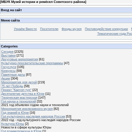
[
МБУК Музей истории и ремёсел Советского района
]
Вход на сайт
Меню сайта
Узнаём Вместе
Посетителю
Фонды музея
Противодействие коррупции
Тематические года Ро
Categories
Сегодня
[2325]
Выставки
[271]
Досуговые мероприятия
[61]
Культурно-просветительские программы
[47]
Госуслуги
[105]
Конкурсы
[59]
Памятные даты
[87]
Акции
[304]
Мероприятия для детей
[219]
75 лет Победы
[58]
Проект "Картоп-тур"
[22]
Десятилетие детства в Югре
[11]
Творческая мастерская
[147]
Год науки и технологий
[32]
2021 год объявлен годом науки и технологий
Мероприятия инклюзивного музея
[82]
Год знаний в Югре
[16]
Год культурного наследия народов России
[53]
2022 год - год культурного наследия народов России
Культура Югры
[2]
Новости в сфере культуры Югры
Год взаимопомощи в Югре
[1]