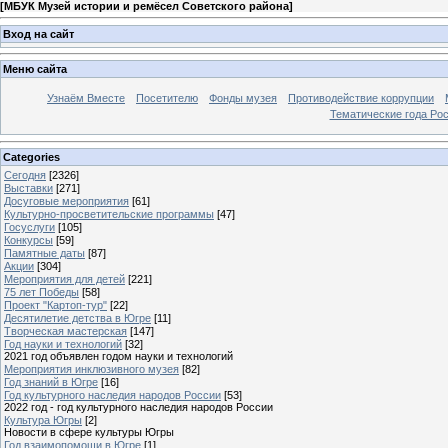
[
МБУК Музей истории и ремёсел Советского района
]
Вход на сайт
Меню сайта
Узнаём Вместе
Посетителю
Фонды музея
Противодействие коррупции
Тематические года Ро
Categories
Сегодня
[2326]
Выставки
[271]
Досуговые мероприятия
[61]
Культурно-просветительские программы
[47]
Госуслуги
[105]
Конкурсы
[59]
Памятные даты
[87]
Акции
[304]
Мероприятия для детей
[221]
75 лет Победы
[58]
Проект "Картоп-тур"
[22]
Десятилетие детства в Югре
[11]
Творческая мастерская
[147]
Год науки и технологий
[32]
2021 год объявлен годом науки и технологий
Мероприятия инклюзивного музея
[82]
Год знаний в Югре
[16]
Год культурного наследия народов России
[53]
2022 год - год культурного наследия народов России
Культура Югры
[2]
Новости в сфере культуры Югры
Год взаимопомощи в Югре
[1]