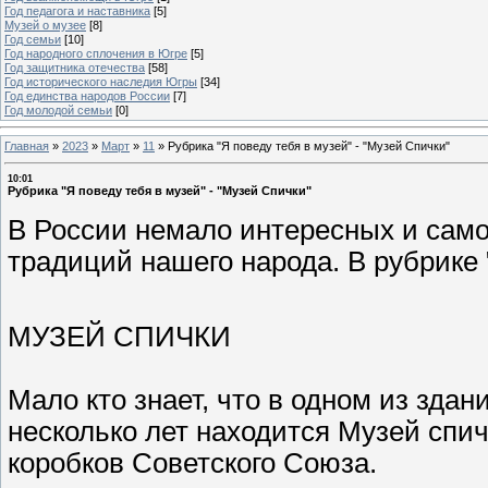
Год педагога и наставника
[5]
Музей о музее
[8]
Год семьи
[10]
Год народного сплочения в Югре
[5]
Год защитника отечества
[58]
Год исторического наследия Югры
[34]
Год единства народов России
[7]
Год молодой семьи
[0]
Главная
»
2023
»
Март
»
11
»
Рубрика "Я поведу тебя в музей" - "Музей Спички"
10:01
Рубрика "Я поведу тебя в музей" - "Музей Спички"
В России немало интересных и сам
традиций нашего народа. В рубрике 
МУЗЕЙ СПИЧКИ
Мало кто знает, что в одном из зда
несколько лет находится Музей спи
коробков Советского Союза.