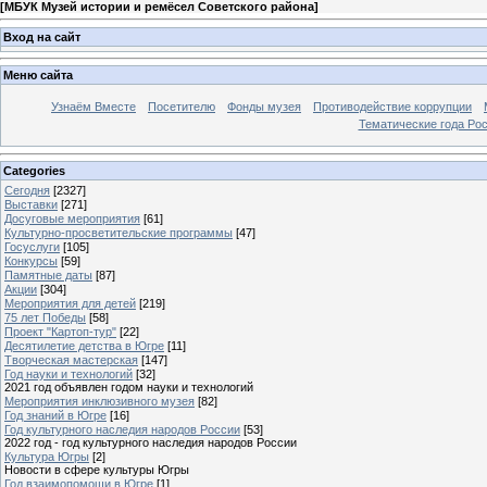
[
МБУК Музей истории и ремёсел Советского района
]
Вход на сайт
Меню сайта
Узнаём Вместе
Посетителю
Фонды музея
Противодействие коррупции
Тематические года Ро
Categories
Сегодня
[2327]
Выставки
[271]
Досуговые мероприятия
[61]
Культурно-просветительские программы
[47]
Госуслуги
[105]
Конкурсы
[59]
Памятные даты
[87]
Акции
[304]
Мероприятия для детей
[219]
75 лет Победы
[58]
Проект "Картоп-тур"
[22]
Десятилетие детства в Югре
[11]
Творческая мастерская
[147]
Год науки и технологий
[32]
2021 год объявлен годом науки и технологий
Мероприятия инклюзивного музея
[82]
Год знаний в Югре
[16]
Год культурного наследия народов России
[53]
2022 год - год культурного наследия народов России
Культура Югры
[2]
Новости в сфере культуры Югры
Год взаимопомощи в Югре
[1]