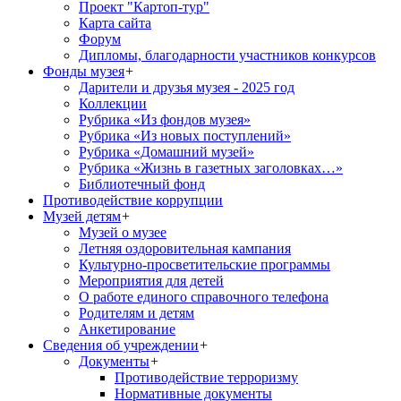
Проект "Картоп-тур"
Карта сайта
Форум
Дипломы, благодарности участников конкурсов
Фонды музея
+
Дарители и друзья музея - 2025 год
Коллекции
Рубрика «Из фондов музея»
Рубрика «Из новых поступлений»
Рубрика «Домашний музей»
Рубрика «Жизнь в газетных заголовках…»
Библиотечный фонд
Противодействие коррупции
Музей детям
+
Музей о музее
Летняя оздоровительная кампания
Культурно-просветительские программы
Мероприятия для детей
О работе единого справочного телефона
Родителям и детям
Анкетирование
Сведения об учреждении
+
Документы
+
Противодействие терроризму
Нормативные документы