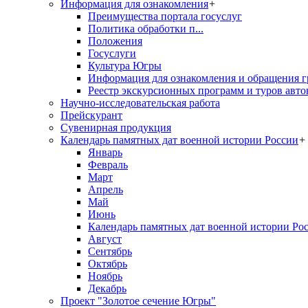
Информация для ознакомления
+
Преимущества портала госуслуг
Политика обработки п...
Положения
Госуслуги
Культура Югры
Информация для ознакомления и обращения г
Реестр экскурсионных программ и туров авто
Научно-исследовательская работа
Прейскурант
Сувенирная продукция
Календарь памятных дат военной истории России
+
Январь
Февраль
Март
Апрель
Май
Июнь
Календарь памятных дат военной истории Ро
Август
Сентябрь
Октябрь
Ноябрь
Декабрь
Проект "Золотое сечение Югры"