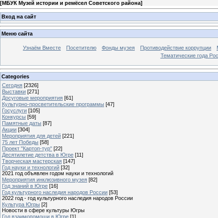
[
МБУК Музей истории и ремёсел Советского района
]
Вход на сайт
Меню сайта
Узнаём Вместе
Посетителю
Фонды музея
Противодействие коррупции
Тематические года Ро
Categories
Сегодня
[2326]
Выставки
[271]
Досуговые мероприятия
[61]
Культурно-просветительские программы
[47]
Госуслуги
[105]
Конкурсы
[59]
Памятные даты
[87]
Акции
[304]
Мероприятия для детей
[221]
75 лет Победы
[58]
Проект "Картоп-тур"
[22]
Десятилетие детства в Югре
[11]
Творческая мастерская
[147]
Год науки и технологий
[32]
2021 год объявлен годом науки и технологий
Мероприятия инклюзивного музея
[82]
Год знаний в Югре
[16]
Год культурного наследия народов России
[53]
2022 год - год культурного наследия народов России
Культура Югры
[2]
Новости в сфере культуры Югры
Год взаимопомощи в Югре
[1]