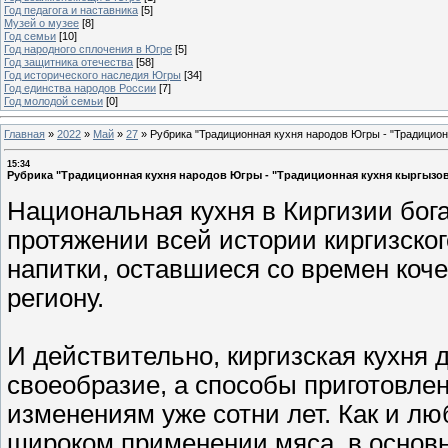
Год педагога и наставника
[5]
Музей о музее
[8]
Год семьи
[10]
Год народного сплочения в Югре
[5]
Год защитника отечества
[58]
Год исторического наследия Югры
[34]
Год единства народов России
[7]
Год молодой семьи
[0]
Главная
»
2022
»
Май
»
27
»
Рубрика "Традиционная кухня народов Югры - "Традицион
15:34
Рубрика "Традиционная кухня народов Югры - "Традиционная кухня кыргызов
Национальная кухня в Киргизии бог
протяжении всей истории киргизско
напитки, оставшиеся со времен коче
региону.
И действительно, киргизская кухня 
своеобразие, а способы приготовле
изменениям уже сотни лет. Как и лю
широком применении мяса, в основн