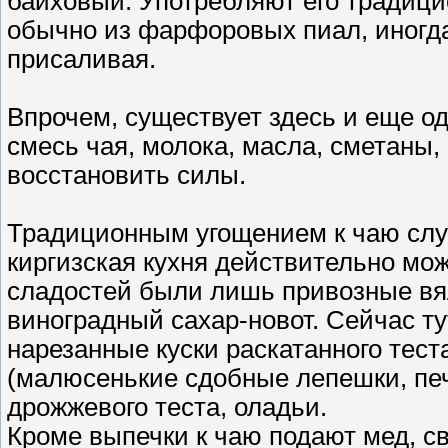
байховый. Употребляют его традицио
обычно из фарфоровых пиал, иногда
присаливая.
Впрочем, существует здесь и еще о
смесь чая, молока, масла, сметаны,
восстановить силы.
Традиционным угощением к чаю слу
киргизская кухня действительно мож
сладостей были лишь привозные вял
виноградный сахар-новот. Сейчас т
нарезанные куски раскатанного теста
(малюсенькие сдобные лепешки, печ
дрожжевого теста, оладьи.
Кроме выпечки к чаю подают мед, св