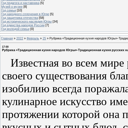
Год педагога и наставника
[5]
Музей о музее
[8]
Год семьи
[10]
Год народного сплочения в Югре
[5]
Год защитника отечества
[58]
Год исторического наследия Югры
[34]
Год единства народов России
[7]
Год молодой семьи
[0]
Главная
»
2022
»
Февраль
»
25
»
Рубрика «Традиционная кухня народов Югры»-Традиц
17:00
Рубрика «Традиционная кухня народов Югры»-Традиционная кухня русских н
Известная во всем мире р
своего существования бла
изобилию всегда поражала
кулинарное искусство име
протяжении которой она 
вкусных и сытных блюд, 