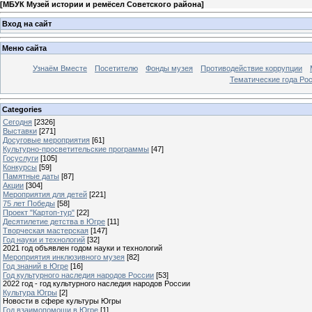
[
МБУК Музей истории и ремёсел Советского района
]
Вход на сайт
Меню сайта
Узнаём Вместе
Посетителю
Фонды музея
Противодействие коррупции
Тематические года Ро
Categories
Сегодня
[2326]
Выставки
[271]
Досуговые мероприятия
[61]
Культурно-просветительские программы
[47]
Госуслуги
[105]
Конкурсы
[59]
Памятные даты
[87]
Акции
[304]
Мероприятия для детей
[221]
75 лет Победы
[58]
Проект "Картоп-тур"
[22]
Десятилетие детства в Югре
[11]
Творческая мастерская
[147]
Год науки и технологий
[32]
2021 год объявлен годом науки и технологий
Мероприятия инклюзивного музея
[82]
Год знаний в Югре
[16]
Год культурного наследия народов России
[53]
2022 год - год культурного наследия народов России
Культура Югры
[2]
Новости в сфере культуры Югры
Год взаимопомощи в Югре
[1]