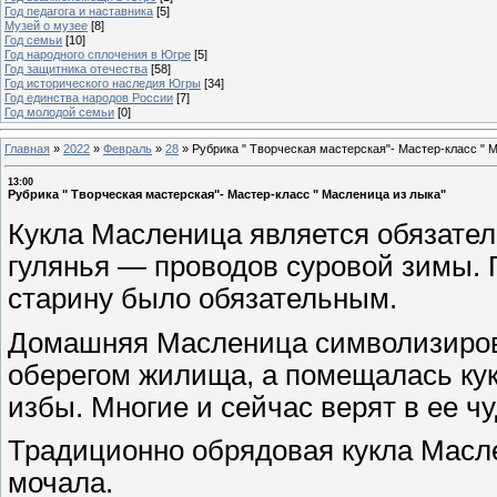
Год педагога и наставника
[5]
Музей о музее
[8]
Год семьи
[10]
Год народного сплочения в Югре
[5]
Год защитника отечества
[58]
Год исторического наследия Югры
[34]
Год единства народов России
[7]
Год молодой семьи
[0]
Главная
»
2022
»
Февраль
»
28
»
Рубрика " Творческая мастерская"- Мастер-класс " 
13:00
Рубрика " Творческая мастерская"- Мастер-класс " Масленица из лыка"
Кукла Масленица является обязател
гулянья — проводов суровой зимы. 
старину было обязательным.
Домашняя Масленица символизиров
оберегом жилища, а помещалась кук
избы. Многие и сейчас верят в ее ч
Традиционно обрядовая кукла Масл
мочала.