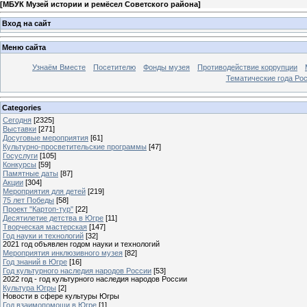
[
МБУК Музей истории и ремёсел Советского района
]
Вход на сайт
Меню сайта
Узнаём Вместе
Посетителю
Фонды музея
Противодействие коррупции
Тематические года Ро
Categories
Сегодня
[2325]
Выставки
[271]
Досуговые мероприятия
[61]
Культурно-просветительские программы
[47]
Госуслуги
[105]
Конкурсы
[59]
Памятные даты
[87]
Акции
[304]
Мероприятия для детей
[219]
75 лет Победы
[58]
Проект "Картоп-тур"
[22]
Десятилетие детства в Югре
[11]
Творческая мастерская
[147]
Год науки и технологий
[32]
2021 год объявлен годом науки и технологий
Мероприятия инклюзивного музея
[82]
Год знаний в Югре
[16]
Год культурного наследия народов России
[53]
2022 год - год культурного наследия народов России
Культура Югры
[2]
Новости в сфере культуры Югры
Год взаимопомощи в Югре
[1]