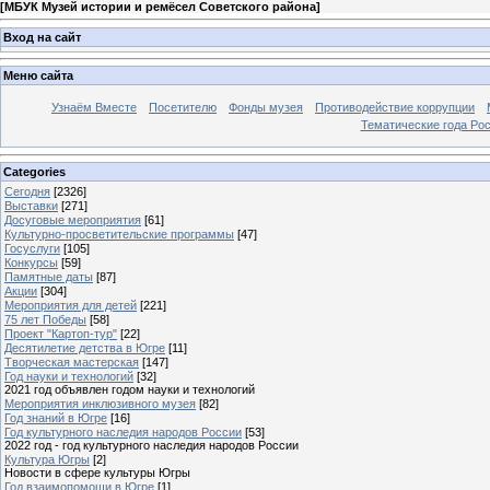
[
МБУК Музей истории и ремёсел Советского района
]
Вход на сайт
Меню сайта
Узнаём Вместе
Посетителю
Фонды музея
Противодействие коррупции
Тематические года Ро
Categories
Сегодня
[2326]
Выставки
[271]
Досуговые мероприятия
[61]
Культурно-просветительские программы
[47]
Госуслуги
[105]
Конкурсы
[59]
Памятные даты
[87]
Акции
[304]
Мероприятия для детей
[221]
75 лет Победы
[58]
Проект "Картоп-тур"
[22]
Десятилетие детства в Югре
[11]
Творческая мастерская
[147]
Год науки и технологий
[32]
2021 год объявлен годом науки и технологий
Мероприятия инклюзивного музея
[82]
Год знаний в Югре
[16]
Год культурного наследия народов России
[53]
2022 год - год культурного наследия народов России
Культура Югры
[2]
Новости в сфере культуры Югры
Год взаимопомощи в Югре
[1]