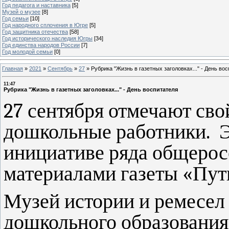
Год педагога и наставника
[5]
Музей о музее
[8]
Год семьи
[10]
Год народного сплочения в Югре
[5]
Год защитника отечества
[58]
Год исторического наследия Югры
[34]
Год единства народов России
[7]
Год молодой семьи
[0]
Главная
»
2021
»
Сентябрь
»
27
»
Рубрика "Жизнь в газетных заголовках..." - День во
11:47
Рубрика "Жизнь в газетных заголовках..." - День воспитателя
27 сентября отмечают св
дошкольные работники. Эт
инициативе ряда общерос
материалами газеты «Путь
Музей истории и ремесел 
дошкольного образования