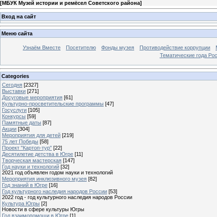
[
МБУК Музей истории и ремёсел Советского района
]
Вход на сайт
Меню сайта
Узнаём Вместе
Посетителю
Фонды музея
Противодействие коррупции
Тематические года Ро
Categories
Сегодня
[2327]
Выставки
[271]
Досуговые мероприятия
[61]
Культурно-просветительские программы
[47]
Госуслуги
[105]
Конкурсы
[59]
Памятные даты
[87]
Акции
[304]
Мероприятия для детей
[219]
75 лет Победы
[58]
Проект "Картоп-тур"
[22]
Десятилетие детства в Югре
[11]
Творческая мастерская
[147]
Год науки и технологий
[32]
2021 год объявлен годом науки и технологий
Мероприятия инклюзивного музея
[82]
Год знаний в Югре
[16]
Год культурного наследия народов России
[53]
2022 год - год культурного наследия народов России
Культура Югры
[2]
Новости в сфере культуры Югры
Год взаимопомощи в Югре
[1]