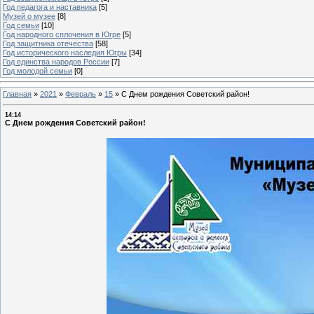
Год педагога и наставника
[5]
Музей о музее
[8]
Год семьи
[10]
Год народного сплочения в Югре
[5]
Год защитника отечества
[58]
Год исторического наследия Югры
[34]
Год единства народов России
[7]
Год молодой семьи
[0]
Главная
»
2021
»
Февраль
»
15
»
С Днем рождения Советский район!
14:14
С Днем рождения Советский район!