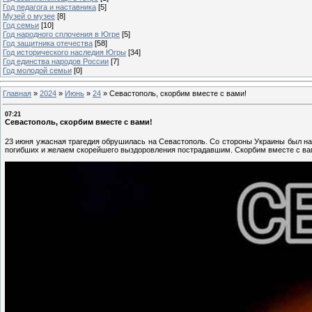
Год педагога и наставника
[5]
Музей о музее
[8]
Год семьи
[10]
Год народного сплочения в Югре
[5]
Год защитника отечества
[58]
Год исторического наследия Югры
[34]
Год единства народов России
[7]
Год молодой семьи
[0]
Главная
»
2024
»
Июнь
»
24
»
Севастополь, скорбим вместе с вами!
07:21
Севастополь, скорбим вместе с вами!
23 июня ужасная трагедия обрушилась на Севастополь. Со стороны Украины был нан
погибших и желаем скорейшего выздоровления пострадавшим. Скорбим вместе с ва