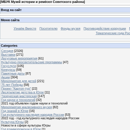
[
МБУК Музей истории и ремёсел Советского района
]
Вход на сайт
Меню сайта
Узнаём Вместе
Посетителю
Фонды музея
Противодействие коррупции
Тематические года Ро
Categories
Сегодня
[2326]
Выставки
[271]
Досуговые мероприятия
[61]
Культурно-просветительские программы
[47]
Госуслуги
[105]
Конкурсы
[59]
Памятные даты
[87]
Акции
[304]
Мероприятия для детей
[221]
75 лет Победы
[58]
Проект "Картоп-тур"
[22]
Десятилетие детства в Югре
[11]
Творческая мастерская
[147]
Год науки и технологий
[32]
2021 год объявлен годом науки и технологий
Мероприятия инклюзивного музея
[82]
Год знаний в Югре
[16]
Год культурного наследия народов России
[53]
2022 год - год культурного наследия народов России
Культура Югры
[2]
Новости в сфере культуры Югры
Год взаимопомощи в Югре
[1]