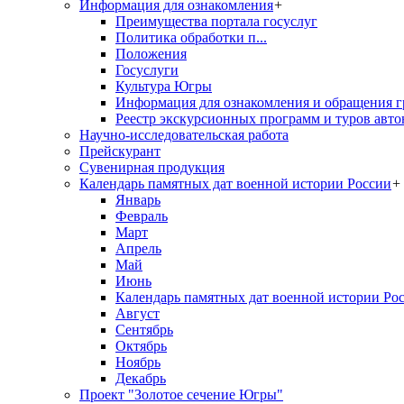
Информация для ознакомления
+
Преимущества портала госуслуг
Политика обработки п...
Положения
Госуслуги
Культура Югры
Информация для ознакомления и обращения г
Реестр экскурсионных программ и туров авто
Научно-исследовательская работа
Прейскурант
Сувенирная продукция
Календарь памятных дат военной истории России
+
Январь
Февраль
Март
Апрель
Май
Июнь
Календарь памятных дат военной истории Ро
Август
Сентябрь
Октябрь
Ноябрь
Декабрь
Проект "Золотое сечение Югры"