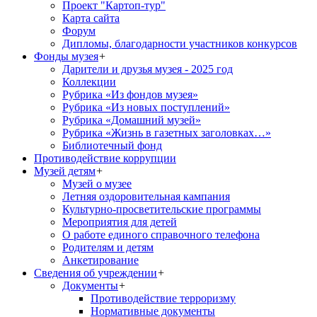
Проект "Картоп-тур"
Карта сайта
Форум
Дипломы, благодарности участников конкурсов
Фонды музея
+
Дарители и друзья музея - 2025 год
Коллекции
Рубрика «Из фондов музея»
Рубрика «Из новых поступлений»
Рубрика «Домашний музей»
Рубрика «Жизнь в газетных заголовках…»
Библиотечный фонд
Противодействие коррупции
Музей детям
+
Музей о музее
Летняя оздоровительная кампания
Культурно-просветительские программы
Мероприятия для детей
О работе единого справочного телефона
Родителям и детям
Анкетирование
Сведения об учреждении
+
Документы
+
Противодействие терроризму
Нормативные документы