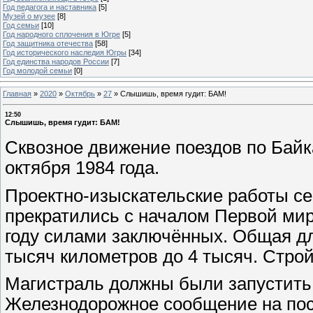
Год педагога и наставника
[5]
Музей о музее
[8]
Год семьи
[10]
Год народного сплочения в Югре
[5]
Год защитника отечества
[58]
Год исторического наследия Югры
[34]
Год единства народов России
[7]
Год молодой семьи
[0]
Главная
»
2020
»
Октябрь
»
27
»
Слышишь, время гудит: БАМ!
12:50
Слышишь, время гудит: БАМ!
Сквозное движение поездов по Байк
октября 1984 года.
Проектно-изыскательские работы сев
прекратились с началом Первой мир
году силами заключённых. Общая дл
тысяч километров до 4 тысяч. Стро
Магистраль должны были запустить 
Железнодорожное сообщение на пос