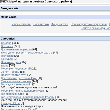
[
МБУК Музей истории и ремёсел Советского района
]
Вход на сайт
Меню сайта
Узнаём Вместе
Посетителю
Фонды музея
Противодействие коррупции
Тематические года Ро
Categories
Сегодня
[2326]
Выставки
[271]
Досуговые мероприятия
[61]
Культурно-просветительские программы
[47]
Госуслуги
[105]
Конкурсы
[59]
Памятные даты
[87]
Акции
[304]
Мероприятия для детей
[221]
75 лет Победы
[58]
Проект "Картоп-тур"
[22]
Десятилетие детства в Югре
[11]
Творческая мастерская
[147]
Год науки и технологий
[32]
2021 год объявлен годом науки и технологий
Мероприятия инклюзивного музея
[82]
Год знаний в Югре
[16]
Год культурного наследия народов России
[53]
2022 год - год культурного наследия народов России
Культура Югры
[2]
Новости в сфере культуры Югры
Год взаимопомощи в Югре
[1]