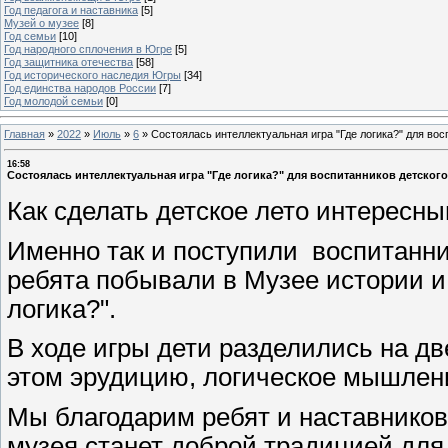
Год педагога и наставника
[5]
Музей о музее
[8]
Год семьи
[10]
Год народного сплочения в Югре
[5]
Год защитника отечества
[58]
Год исторического наследия Югры
[34]
Год единства народов России
[7]
Год молодой семьи
[0]
Главная
»
2022
»
Июль
»
6
»
Состоялась интеллектуальная игра "Где логика?" для вос
16:58
Состоялась интеллектуальная игра "Где логика?" для воспитанников детского
Как сделать детское лето интересн
Именно так и поступили воспитанни
ребята побывали в Музее истории и 
логика?".
В ходе игры дети разделились на д
этом эрудицию, логическое мышлен
Мы благодарим ребят и наставников
музея станет доброй традицией для