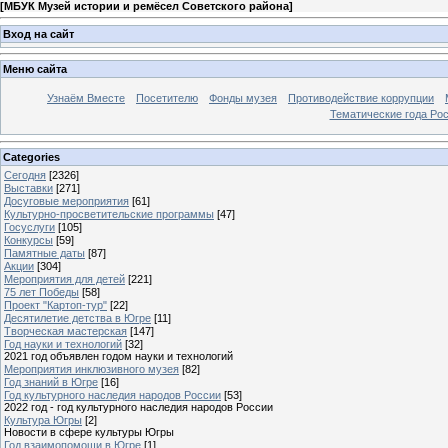
[
МБУК Музей истории и ремёсел Советского района
]
Вход на сайт
Меню сайта
Узнаём Вместе
Посетителю
Фонды музея
Противодействие коррупции
Тематические года Ро
Categories
Сегодня
[2326]
Выставки
[271]
Досуговые мероприятия
[61]
Культурно-просветительские программы
[47]
Госуслуги
[105]
Конкурсы
[59]
Памятные даты
[87]
Акции
[304]
Мероприятия для детей
[221]
75 лет Победы
[58]
Проект "Картоп-тур"
[22]
Десятилетие детства в Югре
[11]
Творческая мастерская
[147]
Год науки и технологий
[32]
2021 год объявлен годом науки и технологий
Мероприятия инклюзивного музея
[82]
Год знаний в Югре
[16]
Год культурного наследия народов России
[53]
2022 год - год культурного наследия народов России
Культура Югры
[2]
Новости в сфере культуры Югры
Год взаимопомощи в Югре
[1]