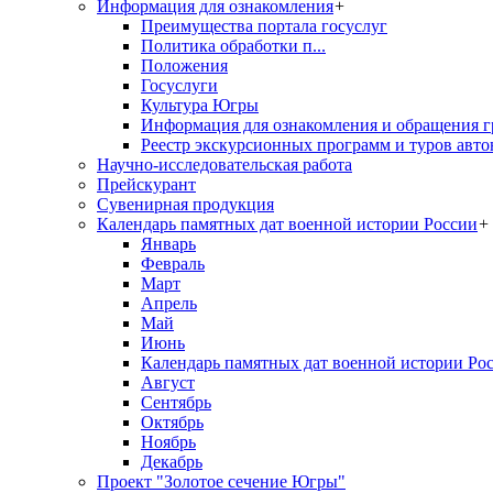
Информация для ознакомления
+
Преимущества портала госуслуг
Политика обработки п...
Положения
Госуслуги
Культура Югры
Информация для ознакомления и обращения г
Реестр экскурсионных программ и туров авто
Научно-исследовательская работа
Прейскурант
Сувенирная продукция
Календарь памятных дат военной истории России
+
Январь
Февраль
Март
Апрель
Май
Июнь
Календарь памятных дат военной истории Ро
Август
Сентябрь
Октябрь
Ноябрь
Декабрь
Проект "Золотое сечение Югры"