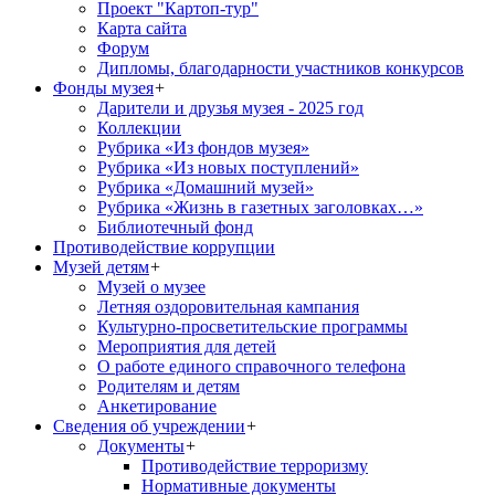
Проект "Картоп-тур"
Карта сайта
Форум
Дипломы, благодарности участников конкурсов
Фонды музея
+
Дарители и друзья музея - 2025 год
Коллекции
Рубрика «Из фондов музея»
Рубрика «Из новых поступлений»
Рубрика «Домашний музей»
Рубрика «Жизнь в газетных заголовках…»
Библиотечный фонд
Противодействие коррупции
Музей детям
+
Музей о музее
Летняя оздоровительная кампания
Культурно-просветительские программы
Мероприятия для детей
О работе единого справочного телефона
Родителям и детям
Анкетирование
Сведения об учреждении
+
Документы
+
Противодействие терроризму
Нормативные документы