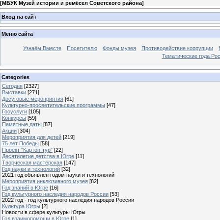
[
МБУК Музей истории и ремёсел Советского района
]
Вход на сайт
Меню сайта
Узнаём Вместе
Посетителю
Фонды музея
Противодействие коррупции
Тематические года Ро
Categories
Сегодня
[2327]
Выставки
[271]
Досуговые мероприятия
[61]
Культурно-просветительские программы
[47]
Госуслуги
[105]
Конкурсы
[59]
Памятные даты
[87]
Акции
[304]
Мероприятия для детей
[219]
75 лет Победы
[58]
Проект "Картоп-тур"
[22]
Десятилетие детства в Югре
[11]
Творческая мастерская
[147]
Год науки и технологий
[32]
2021 год объявлен годом науки и технологий
Мероприятия инклюзивного музея
[82]
Год знаний в Югре
[16]
Год культурного наследия народов России
[53]
2022 год - год культурного наследия народов России
Культура Югры
[2]
Новости в сфере культуры Югры
Год взаимопомощи в Югре
[1]