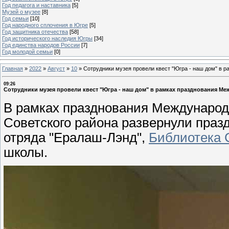
Год педагога и наставника
[5]
Музей о музее
[8]
Год семьи
[10]
Год народного сплочения в Югре
[5]
Год защитника отечества
[58]
Год исторического наследия Югры
[34]
Год единства народов России
[7]
Год молодой семьи
[0]
Главная
»
2022
»
Август
»
10
»
Сотрудники музея провели квест "Югра - наш дом" в 
09:26
Сотрудники музея провели квест "Югра - наш дом" в рамках празднования М
В рамках празднования Международн
Советского района развернули празд
отряда "Ералаш-Лэнд",
Библиотека 
школы.