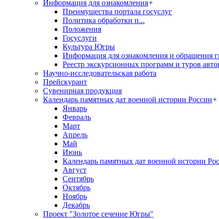
Информация для ознакомления
+
Преимущества портала госуслуг
Политика обработки п...
Положения
Госуслуги
Культура Югры
Информация для ознакомления и обращения г
Реестр экскурсионных программ и туров авто
Научно-исследовательская работа
Прейскурант
Сувенирная продукция
Календарь памятных дат военной истории России
+
Январь
Февраль
Март
Апрель
Май
Июнь
Календарь памятных дат военной истории Ро
Август
Сентябрь
Октябрь
Ноябрь
Декабрь
Проект "Золотое сечение Югры"