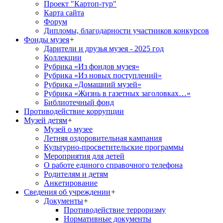
Проект "Картоп-тур"
Карта сайта
Форум
Дипломы, благодарности участников конкурсов
Фонды музея
+
Дарители и друзья музея - 2025 год
Коллекции
Рубрика «Из фондов музея»
Рубрика «Из новых поступлений»
Рубрика «Домашний музей»
Рубрика «Жизнь в газетных заголовках…»
Библиотечный фонд
Противодействие коррупции
Музей детям
+
Музей о музее
Летняя оздоровительная кампания
Культурно-просветительские программы
Мероприятия для детей
О работе единого справочного телефона
Родителям и детям
Анкетирование
Сведения об учреждении
+
Документы
+
Противодействие терроризму
Нормативные документы