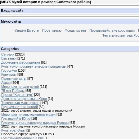
[
МБУК Музей истории и ремёсел Советского района
]
Вход на сайт
Меню сайта
Узнаём Вместе
Посетителю
Фонды музея
Противодействие коррупции
Тематические года Ро
Categories
Сегодня
[2326]
Выставки
[271]
Досуговые мероприятия
[61]
Культурно-просветительские программы
[47]
Госуслуги
[105]
Конкурсы
[59]
Памятные даты
[87]
Акции
[304]
Мероприятия для детей
[221]
75 лет Победы
[58]
Проект "Картоп-тур"
[22]
Десятилетие детства в Югре
[11]
Творческая мастерская
[147]
Год науки и технологий
[32]
2021 год объявлен годом науки и технологий
Мероприятия инклюзивного музея
[82]
Год знаний в Югре
[16]
Год культурного наследия народов России
[53]
2022 год - год культурного наследия народов России
Культура Югры
[2]
Новости в сфере культуры Югры
Год взаимопомощи в Югре
[1]