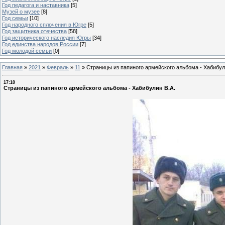
Год педагога и наставника
[5]
Музей о музее
[8]
Год семьи
[10]
Год народного сплочения в Югре
[5]
Год защитника отечества
[58]
Год исторического наследия Югры
[34]
Год единства народов России
[7]
Год молодой семьи
[0]
Главная
»
2021
»
Февраль
»
11
»
Страницы из папиного армейского альбома - Хабибул
17:10
Страницы из папиного армейского альбома - Хабибулин В.А.