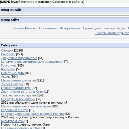
[
МБУК Музей истории и ремёсел Советского района
]
Вход на сайт
Меню сайта
Узнаём Вместе
Посетителю
Фонды музея
Противодействие коррупции
Тематические года Ро
Categories
Сегодня
[2326]
Выставки
[271]
Досуговые мероприятия
[61]
Культурно-просветительские программы
[47]
Госуслуги
[105]
Конкурсы
[59]
Памятные даты
[87]
Акции
[304]
Мероприятия для детей
[221]
75 лет Победы
[58]
Проект "Картоп-тур"
[22]
Десятилетие детства в Югре
[11]
Творческая мастерская
[147]
Год науки и технологий
[32]
2021 год объявлен годом науки и технологий
Мероприятия инклюзивного музея
[82]
Год знаний в Югре
[16]
Год культурного наследия народов России
[53]
2022 год - год культурного наследия народов России
Культура Югры
[2]
Новости в сфере культуры Югры
Год взаимопомощи в Югре
[1]