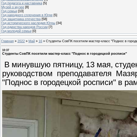
Год педагога и наставника
[5]
Музей о музее
[8]
Год семьи
[10]
Год народного сплочения в Югре
[5]
Год защитника отечества
[58]
Год исторического наследия Югры
[34]
Год единства народов России
[7]
Год молодой семьи
[0]
Главная
»
2022
»
Май
»
16
»
Студенты СовПК посетили мастер-класс "Поднос в город
10:37
Студенты СовПК посетили мастер-класс "Поднос в городецкой росписи"
В минувшую пятницу, 13 мая, студе
руководством преподавателя Мазяр
"Поднос в городецкой росписи" в ра