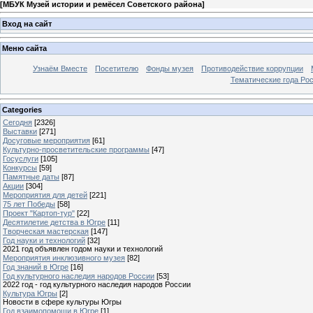
[
МБУК Музей истории и ремёсел Советского района
]
Вход на сайт
Меню сайта
Узнаём Вместе
Посетителю
Фонды музея
Противодействие коррупции
Тематические года Ро
Categories
Сегодня
[2326]
Выставки
[271]
Досуговые мероприятия
[61]
Культурно-просветительские программы
[47]
Госуслуги
[105]
Конкурсы
[59]
Памятные даты
[87]
Акции
[304]
Мероприятия для детей
[221]
75 лет Победы
[58]
Проект "Картоп-тур"
[22]
Десятилетие детства в Югре
[11]
Творческая мастерская
[147]
Год науки и технологий
[32]
2021 год объявлен годом науки и технологий
Мероприятия инклюзивного музея
[82]
Год знаний в Югре
[16]
Год культурного наследия народов России
[53]
2022 год - год культурного наследия народов России
Культура Югры
[2]
Новости в сфере культуры Югры
Год взаимопомощи в Югре
[1]