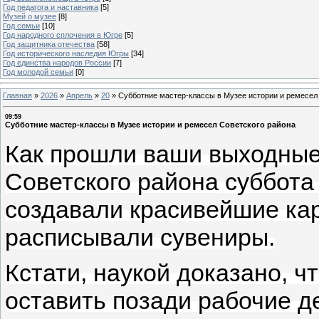
Год педагога и наставника
[5]
Музей о музее
[8]
Год семьи
[10]
Год народного сплочения в Югре
[5]
Год защитника отечества
[58]
Год исторического наследия Югры
[34]
Год единства народов России
[7]
Год молодой семьи
[0]
Главная
»
2026
»
Апрель
»
20
»
Субботние мастер-классы в Музее истории и ремесел
09:59
Субботние мастер-классы в Музее истории и ремесел Советского района
Как прошли ваши выходные?
Советского района суббота
создавали красивейшие кар
расписывали сувениры.
Кстати, наукой доказано, ч
оставить позади рабочие д