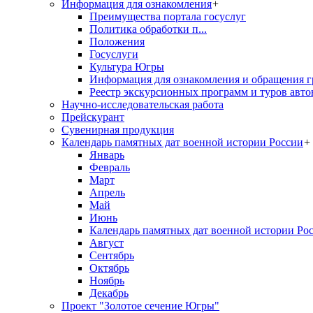
Информация для ознакомления
+
Преимущества портала госуслуг
Политика обработки п...
Положения
Госуслуги
Культура Югры
Информация для ознакомления и обращения г
Реестр экскурсионных программ и туров авто
Научно-исследовательская работа
Прейскурант
Сувенирная продукция
Календарь памятных дат военной истории России
+
Январь
Февраль
Март
Апрель
Май
Июнь
Календарь памятных дат военной истории Ро
Август
Сентябрь
Октябрь
Ноябрь
Декабрь
Проект "Золотое сечение Югры"