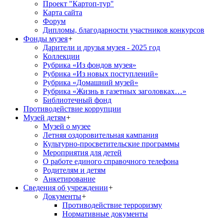
Проект "Картоп-тур"
Карта сайта
Форум
Дипломы, благодарности участников конкурсов
Фонды музея
+
Дарители и друзья музея - 2025 год
Коллекции
Рубрика «Из фондов музея»
Рубрика «Из новых поступлений»
Рубрика «Домашний музей»
Рубрика «Жизнь в газетных заголовках…»
Библиотечный фонд
Противодействие коррупции
Музей детям
+
Музей о музее
Летняя оздоровительная кампания
Культурно-просветительские программы
Мероприятия для детей
О работе единого справочного телефона
Родителям и детям
Анкетирование
Сведения об учреждении
+
Документы
+
Противодействие терроризму
Нормативные документы