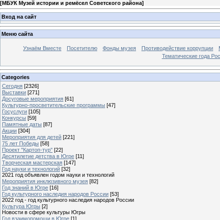
[
МБУК Музей истории и ремёсел Советского района
]
Вход на сайт
Меню сайта
Узнаём Вместе
Посетителю
Фонды музея
Противодействие коррупции
Тематические года Ро
Categories
Сегодня
[2326]
Выставки
[271]
Досуговые мероприятия
[61]
Культурно-просветительские программы
[47]
Госуслуги
[105]
Конкурсы
[59]
Памятные даты
[87]
Акции
[304]
Мероприятия для детей
[221]
75 лет Победы
[58]
Проект "Картоп-тур"
[22]
Десятилетие детства в Югре
[11]
Творческая мастерская
[147]
Год науки и технологий
[32]
2021 год объявлен годом науки и технологий
Мероприятия инклюзивного музея
[82]
Год знаний в Югре
[16]
Год культурного наследия народов России
[53]
2022 год - год культурного наследия народов России
Культура Югры
[2]
Новости в сфере культуры Югры
Год взаимопомощи в Югре
[1]