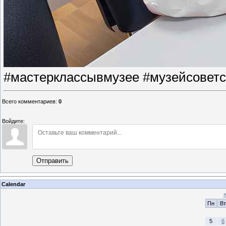
#мастерклассывмузее #музейсовет
Всего комментариев
:
0
Войдите:
Отправить
Calendar
Пн
Вт
5
6