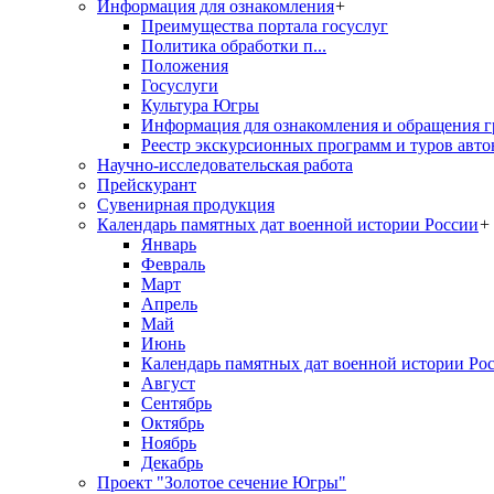
Информация для ознакомления
+
Преимущества портала госуслуг
Политика обработки п...
Положения
Госуслуги
Культура Югры
Информация для ознакомления и обращения г
Реестр экскурсионных программ и туров авто
Научно-исследовательская работа
Прейскурант
Сувенирная продукция
Календарь памятных дат военной истории России
+
Январь
Февраль
Март
Апрель
Май
Июнь
Календарь памятных дат военной истории Ро
Август
Сентябрь
Октябрь
Ноябрь
Декабрь
Проект "Золотое сечение Югры"