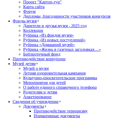
Проект "Картоп-тур"
Карта сайта
Форум
Дипломы, благодарности участников конкурсов
Фонды музея
+
Дарители и друзья музея - 2025 год
Коллекции
Рубрика «Из фондов музея»
Рубрика «Из новых поступлений»
Рубрика «Домашний музей»
Рубрика «Жизнь в газетных заголовках…»
Библиотечный фонд
Противодействие коррупции
Музей детям
+
Музей о музее
Летняя оздоровительная кампания
Культурно-просветительские программы
Мероприятия для детей
О работе единого справочного телефона
Родителям и детям
Анкетирование
Сведения об учреждении
+
Документы
+
Противодействие терроризму
Нормативные документы