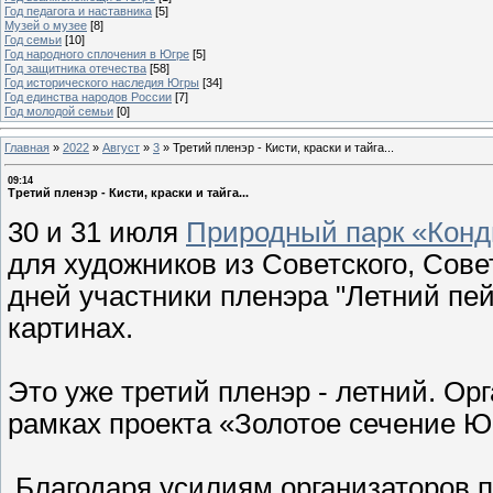
Год педагога и наставника
[5]
Музей о музее
[8]
Год семьи
[10]
Год народного сплочения в Югре
[5]
Год защитника отечества
[58]
Год исторического наследия Югры
[34]
Год единства народов России
[7]
Год молодой семьи
[0]
Главная
»
2022
»
Август
»
3
»
Третий пленэр - Кисти, краски и тайга...
09:14
Третий пленэр - Кисти, краски и тайга...
30 и 31 июля
Природный парк «Конд
для художников из Советского, Сове
дней участники пленэра "Летний пе
картинах.
Это уже третий пленэр - летний. Ор
рамках проекта «Золотое сечение 
Благодаря усилиям организаторов п