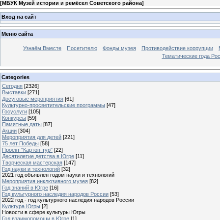
[
МБУК Музей истории и ремёсел Советского района
]
Вход на сайт
Меню сайта
Узнаём Вместе
Посетителю
Фонды музея
Противодействие коррупции
Тематические года Ро
Categories
Сегодня
[2326]
Выставки
[271]
Досуговые мероприятия
[61]
Культурно-просветительские программы
[47]
Госуслуги
[105]
Конкурсы
[59]
Памятные даты
[87]
Акции
[304]
Мероприятия для детей
[221]
75 лет Победы
[58]
Проект "Картоп-тур"
[22]
Десятилетие детства в Югре
[11]
Творческая мастерская
[147]
Год науки и технологий
[32]
2021 год объявлен годом науки и технологий
Мероприятия инклюзивного музея
[82]
Год знаний в Югре
[16]
Год культурного наследия народов России
[53]
2022 год - год культурного наследия народов России
Культура Югры
[2]
Новости в сфере культуры Югры
Год взаимопомощи в Югре
[1]