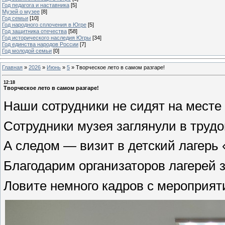
Год педагога и наставника
[5]
Музей о музее
[8]
Год семьи
[10]
Год народного сплочения в Югре
[5]
Год защитника отечества
[58]
Год исторического наследия Югры
[34]
Год единства народов России
[7]
Год молодой семьи
[0]
Главная
»
2026
»
Июнь
»
5
»
Творческое лето в самом разгаре!
12:18
Творческое лето в самом разгаре!
Наши сотрудники не сидят на месте 
Сотрудники музея заглянули в труд
А следом — визит в детский лагерь
Благодарим организаторов лагерей з
Ловите немного кадров с мероприят