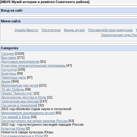
[
МБУК Музей истории и ремёсел Советского района
]
Вход на сайт
Меню сайта
Узнаём Вместе
Посетителю
Фонды музея
Противодействие коррупции
Тематические года Ро
Categories
Сегодня
[2326]
Выставки
[271]
Досуговые мероприятия
[61]
Культурно-просветительские программы
[47]
Госуслуги
[105]
Конкурсы
[59]
Памятные даты
[87]
Акции
[304]
Мероприятия для детей
[221]
75 лет Победы
[58]
Проект "Картоп-тур"
[22]
Десятилетие детства в Югре
[11]
Творческая мастерская
[147]
Год науки и технологий
[32]
2021 год объявлен годом науки и технологий
Мероприятия инклюзивного музея
[82]
Год знаний в Югре
[16]
Год культурного наследия народов России
[53]
2022 год - год культурного наследия народов России
Культура Югры
[2]
Новости в сфере культуры Югры
Год взаимопомощи в Югре
[1]