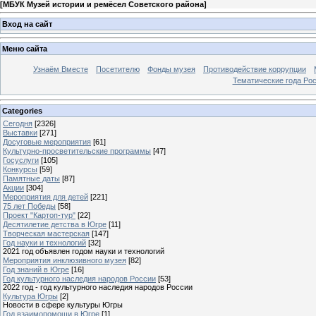
[
МБУК Музей истории и ремёсел Советского района
]
Вход на сайт
Меню сайта
Узнаём Вместе
Посетителю
Фонды музея
Противодействие коррупции
Тематические года Ро
Categories
Сегодня
[2326]
Выставки
[271]
Досуговые мероприятия
[61]
Культурно-просветительские программы
[47]
Госуслуги
[105]
Конкурсы
[59]
Памятные даты
[87]
Акции
[304]
Мероприятия для детей
[221]
75 лет Победы
[58]
Проект "Картоп-тур"
[22]
Десятилетие детства в Югре
[11]
Творческая мастерская
[147]
Год науки и технологий
[32]
2021 год объявлен годом науки и технологий
Мероприятия инклюзивного музея
[82]
Год знаний в Югре
[16]
Год культурного наследия народов России
[53]
2022 год - год культурного наследия народов России
Культура Югры
[2]
Новости в сфере культуры Югры
Год взаимопомощи в Югре
[1]