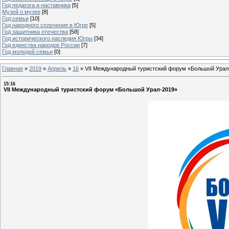
Год педагога и наставника
[5]
Музей о музее
[8]
Год семьи
[10]
Год народного сплочения в Югре
[5]
Год защитника отечества
[58]
Год исторического наследия Югры
[34]
Год единства народов России
[7]
Год молодой семьи
[0]
Главная
»
2019
»
Апрель
»
16
»
VII Международный туристский форум «Большой Урал
15:16
VII Международный туристский форум «Большой Урал-2019»