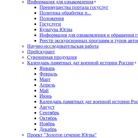
Информация для ознакомления
+
Преимущества портала госуслуг
Политика обработки п...
Положения
Госуслуги
Культура Югры
Информация для ознакомления и обращения г
Реестр экскурсионных программ и туров авто
Научно-исследовательская работа
Прейскурант
Сувенирная продукция
Календарь памятных дат военной истории России
+
Январь
Февраль
Март
Апрель
Май
Июнь
Календарь памятных дат военной истории Ро
Август
Сентябрь
Октябрь
Ноябрь
Декабрь
Проект "Золотое сечение Югры"