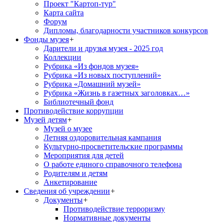
Проект "Картоп-тур"
Карта сайта
Форум
Дипломы, благодарности участников конкурсов
Фонды музея
+
Дарители и друзья музея - 2025 год
Коллекции
Рубрика «Из фондов музея»
Рубрика «Из новых поступлений»
Рубрика «Домашний музей»
Рубрика «Жизнь в газетных заголовках…»
Библиотечный фонд
Противодействие коррупции
Музей детям
+
Музей о музее
Летняя оздоровительная кампания
Культурно-просветительские программы
Мероприятия для детей
О работе единого справочного телефона
Родителям и детям
Анкетирование
Сведения об учреждении
+
Документы
+
Противодействие терроризму
Нормативные документы