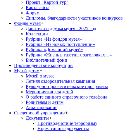
Проект "Картоп-тур"
Карта сайта
Форум
Дипломы, благодарности участников конкурсов
Фонды музея
+
Дарители и друзья музея - 2025 год
Коллекции
Рубрика «Из фондов музея»
Рубрика «Из новых поступлений»
Рубрика «Домашний музей»
Рубрика «Жизнь в газетных заголовках…»
Библиотечный фонд
Противодействие коррупции
Музей детям
+
Музей о музее
Летняя оздоровительная кампания
Культурно-просветительские программы
Мероприятия для детей
О работе единого справочного телефона
Родителям и детям
Анкетирование
Сведения об учреждении
+
Документы
+
Противодействие терроризму
Нормативные документы