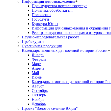
Информация для ознакомления
+
Преимущества портала госуслуг
Политика обработки п...
Положения
Госуслуги
Культура Югры
Информация для ознакомления и обращения г
Реестр экскурсионных программ и туров авто
Научно-исследовательская работа
Прейскурант
Сувенирная продукция
Календарь памятных дат военной истории России
+
Январь
Февраль
Март
Апрель
Май
Июнь
Календарь памятных дат военной истории Ро
Август
Сентябрь
Октябрь
Ноябрь
Декабрь
Проект "Золотое сечение Югры"