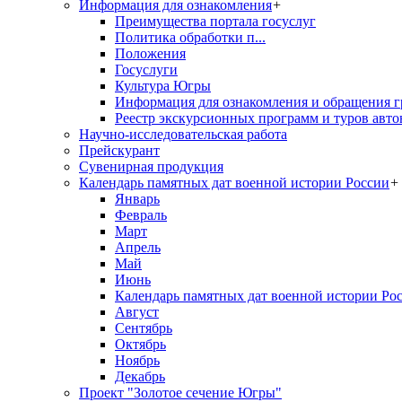
Информация для ознакомления
+
Преимущества портала госуслуг
Политика обработки п...
Положения
Госуслуги
Культура Югры
Информация для ознакомления и обращения г
Реестр экскурсионных программ и туров авто
Научно-исследовательская работа
Прейскурант
Сувенирная продукция
Календарь памятных дат военной истории России
+
Январь
Февраль
Март
Апрель
Май
Июнь
Календарь памятных дат военной истории Ро
Август
Сентябрь
Октябрь
Ноябрь
Декабрь
Проект "Золотое сечение Югры"