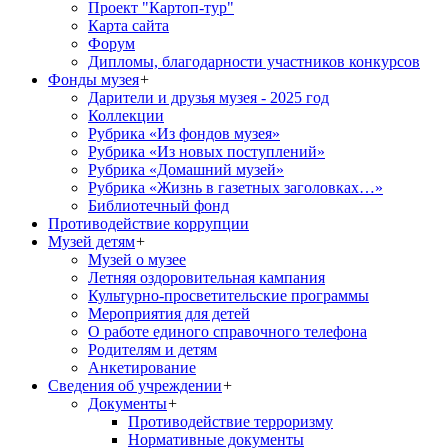
Проект "Картоп-тур"
Карта сайта
Форум
Дипломы, благодарности участников конкурсов
Фонды музея
+
Дарители и друзья музея - 2025 год
Коллекции
Рубрика «Из фондов музея»
Рубрика «Из новых поступлений»
Рубрика «Домашний музей»
Рубрика «Жизнь в газетных заголовках…»
Библиотечный фонд
Противодействие коррупции
Музей детям
+
Музей о музее
Летняя оздоровительная кампания
Культурно-просветительские программы
Мероприятия для детей
О работе единого справочного телефона
Родителям и детям
Анкетирование
Сведения об учреждении
+
Документы
+
Противодействие терроризму
Нормативные документы