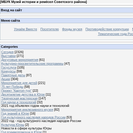
[
МБУК Музей истории и ремёсел Советского района
]
Вход на сайт
Меню сайта
Узнаём Вместе
Посетителю
Фонды музея
Противодействие коррупции
Тематические года Ро
Categories
Сегодня
[2326]
Выставки
[271]
Досуговые мероприятия
[61]
Культурно-просветительские программы
[47]
Госуслуги
[105]
Конкурсы
[59]
Памятные даты
[87]
Акции
[304]
Мероприятия для детей
[221]
75 лет Победы
[58]
Проект "Картоп-тур"
[22]
Десятилетие детства в Югре
[11]
Творческая мастерская
[147]
Год науки и технологий
[32]
2021 год объявлен годом науки и технологий
Мероприятия инклюзивного музея
[82]
Год знаний в Югре
[16]
Год культурного наследия народов России
[53]
2022 год - год культурного наследия народов России
Культура Югры
[2]
Новости в сфере культуры Югры
Год взаимопомощи в Югре
[1]