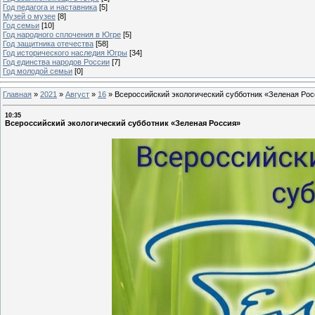
Год педагога и наставника
[5]
Музей о музее
[8]
Год семьи
[10]
Год народного сплочения в Югре
[5]
Год защитника отечества
[58]
Год исторического наследия Югры
[34]
Год единства народов России
[7]
Год молодой семьи
[0]
Главная
»
2021
»
Август
»
16
»
Всероссийский экологический субботник «Зеленая Ро
10:35
Всероссийский экологический субботник «Зеленая Россия»