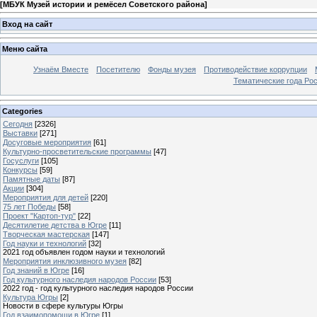
[
МБУК Музей истории и ремёсел Советского района
]
Вход на сайт
Меню сайта
Узнаём Вместе
Посетителю
Фонды музея
Противодействие коррупции
Тематические года Ро
Categories
Сегодня
[2326]
Выставки
[271]
Досуговые мероприятия
[61]
Культурно-просветительские программы
[47]
Госуслуги
[105]
Конкурсы
[59]
Памятные даты
[87]
Акции
[304]
Мероприятия для детей
[220]
75 лет Победы
[58]
Проект "Картоп-тур"
[22]
Десятилетие детства в Югре
[11]
Творческая мастерская
[147]
Год науки и технологий
[32]
2021 год объявлен годом науки и технологий
Мероприятия инклюзивного музея
[82]
Год знаний в Югре
[16]
Год культурного наследия народов России
[53]
2022 год - год культурного наследия народов России
Культура Югры
[2]
Новости в сфере культуры Югры
Год взаимопомощи в Югре
[1]