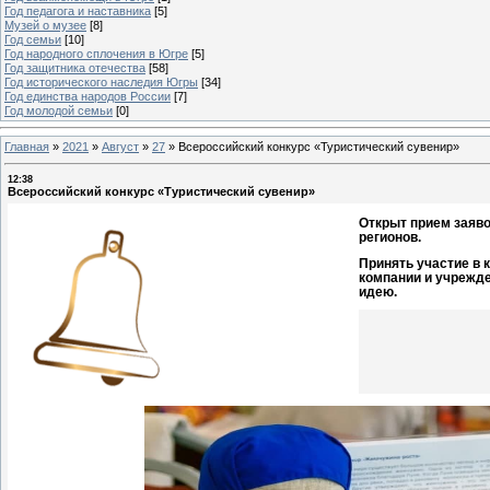
Год педагога и наставника
[5]
Музей о музее
[8]
Год семьи
[10]
Год народного сплочения в Югре
[5]
Год защитника отечества
[58]
Год исторического наследия Югры
[34]
Год единства народов России
[7]
Год молодой семьи
[0]
Главная
»
2021
»
Август
»
27
»
Всероссийский конкурс «Туристический сувенир»
12:38
Всероссийский конкурс «Туристический сувенир»
О
ткрыт прием заяво
регионов.
Принять участие в 
компании и учрежде
идею.