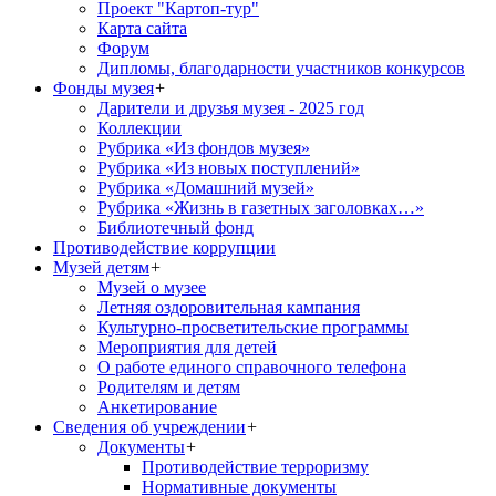
Проект "Картоп-тур"
Карта сайта
Форум
Дипломы, благодарности участников конкурсов
Фонды музея
+
Дарители и друзья музея - 2025 год
Коллекции
Рубрика «Из фондов музея»
Рубрика «Из новых поступлений»
Рубрика «Домашний музей»
Рубрика «Жизнь в газетных заголовках…»
Библиотечный фонд
Противодействие коррупции
Музей детям
+
Музей о музее
Летняя оздоровительная кампания
Культурно-просветительские программы
Мероприятия для детей
О работе единого справочного телефона
Родителям и детям
Анкетирование
Сведения об учреждении
+
Документы
+
Противодействие терроризму
Нормативные документы