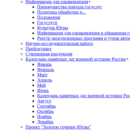
Информация для ознакомления
+
Преимущества портала госуслуг
Политика обработки п...
Положения
Госуслуги
Культура Югры
Информация для ознакомления и обращения г
Реестр экскурсионных программ и туров авто
Научно-исследовательская работа
Прейскурант
Сувенирная продукция
Календарь памятных дат военной истории России
+
Январь
Февраль
Март
Апрель
Май
Июнь
Календарь памятных дат военной истории Ро
Август
Сентябрь
Октябрь
Ноябрь
Декабрь
Проект "Золотое сечение Югры"