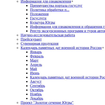
Информация для ознакомления
+
Преимущества портала госуслуг
Политика обработки п...
Положения
Госуслуги
Культура Югры
Информация для ознакомления и обращения г
Реестр экскурсионных программ и туров авто
Научно-исследовательская работа
Прейскурант
Сувенирная продукция
Календарь памятных дат военной истории России
+
Январь
Февраль
Март
Апрель
Май
Июнь
Календарь памятных дат военной истории Ро
Август
Сентябрь
Октябрь
Ноябрь
Декабрь
Проект "Золотое сечение Югры"