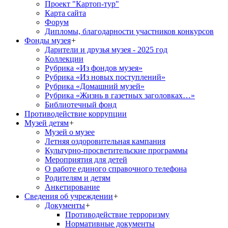
Проект "Картоп-тур"
Карта сайта
Форум
Дипломы, благодарности участников конкурсов
Фонды музея
+
Дарители и друзья музея - 2025 год
Коллекции
Рубрика «Из фондов музея»
Рубрика «Из новых поступлений»
Рубрика «Домашний музей»
Рубрика «Жизнь в газетных заголовках…»
Библиотечный фонд
Противодействие коррупции
Музей детям
+
Музей о музее
Летняя оздоровительная кампания
Культурно-просветительские программы
Мероприятия для детей
О работе единого справочного телефона
Родителям и детям
Анкетирование
Сведения об учреждении
+
Документы
+
Противодействие терроризму
Нормативные документы