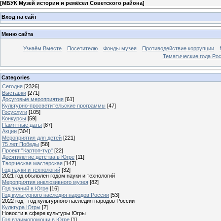
[
МБУК Музей истории и ремёсел Советского района
]
Вход на сайт
Меню сайта
Узнаём Вместе
Посетителю
Фонды музея
Противодействие коррупции
Тематические года Ро
Categories
Сегодня
[2326]
Выставки
[271]
Досуговые мероприятия
[61]
Культурно-просветительские программы
[47]
Госуслуги
[105]
Конкурсы
[59]
Памятные даты
[87]
Акции
[304]
Мероприятия для детей
[221]
75 лет Победы
[58]
Проект "Картоп-тур"
[22]
Десятилетие детства в Югре
[11]
Творческая мастерская
[147]
Год науки и технологий
[32]
2021 год объявлен годом науки и технологий
Мероприятия инклюзивного музея
[82]
Год знаний в Югре
[16]
Год культурного наследия народов России
[53]
2022 год - год культурного наследия народов России
Культура Югры
[2]
Новости в сфере культуры Югры
Год взаимопомощи в Югре
[1]