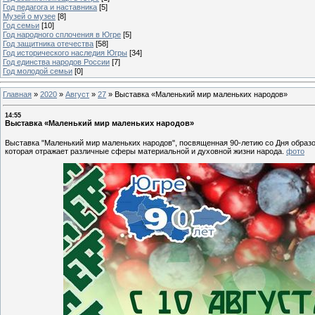
Год педагога и наставника
[5]
Музей о музее
[8]
Год семьи
[10]
Год народного сплочения в Югре
[5]
Год защитника отечества
[58]
Год исторического наследия Югры
[34]
Год единства народов России
[7]
Год молодой семьи
[0]
Главная
»
2020
»
Август
»
27
»
Выставка «Маленький мир маленьких народов»
14:55
Выставка «Маленький мир маленьких народов»
Выставка "Маленький мир маленьких народов", посвященная 90-летию со Дня образ
которая отражает различные сферы материальной и духовной жизни народа.
фото