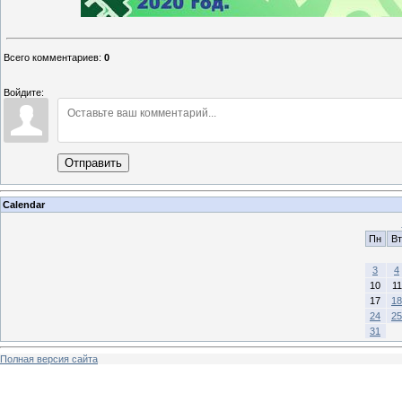
Всего комментариев
:
0
Войдите:
Отправить
Calendar
Пн
Вт
3
4
10
11
17
18
24
25
31
Полная версия сайта