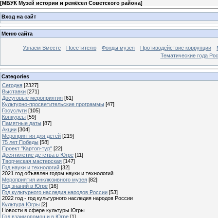
[
МБУК Музей истории и ремёсел Советского района
]
Вход на сайт
Меню сайта
Узнаём Вместе
Посетителю
Фонды музея
Противодействие коррупции
Тематические года Ро
Categories
Сегодня
[2327]
Выставки
[271]
Досуговые мероприятия
[61]
Культурно-просветительские программы
[47]
Госуслуги
[105]
Конкурсы
[59]
Памятные даты
[87]
Акции
[304]
Мероприятия для детей
[219]
75 лет Победы
[58]
Проект "Картоп-тур"
[22]
Десятилетие детства в Югре
[11]
Творческая мастерская
[147]
Год науки и технологий
[32]
2021 год объявлен годом науки и технологий
Мероприятия инклюзивного музея
[82]
Год знаний в Югре
[16]
Год культурного наследия народов России
[53]
2022 год - год культурного наследия народов России
Культура Югры
[2]
Новости в сфере культуры Югры
Год взаимопомощи в Югре
[1]