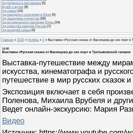
Год педагога и наставника
[5]
Музей о музее
[8]
Год семьи
[10]
Год народного сплочения в Югре
[5]
Год защитника отечества
[58]
Год исторического наследия Югры
[34]
Год единства народов России
[7]
Год молодой семьи
[0]
Главная
»
2020
»
Ноябрь
»
3
»
Выставка «Русская сказка от Васнецова до сих пор» в 
14:00
Выставка «Русская сказка от Васнецова до сих пор» в Третьяковской галерее
Выставка-путешествие между мирам
искусства, кинематографа и русског
путешествие в мир русских сказок и
Экспозиция включает в себя произв
Поленова, Михаила Врубеля и други
Ведет онлайн-экскурсию: Мария Разг
Видео
Источник: https://www.youtube.com/