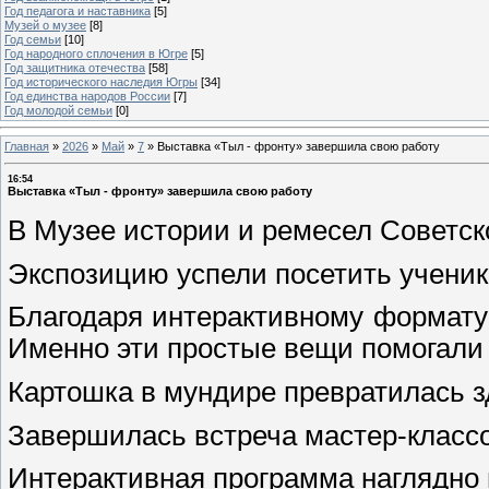
Год педагога и наставника
[5]
Музей о музее
[8]
Год семьи
[10]
Год народного сплочения в Югре
[5]
Год защитника отечества
[58]
Год исторического наследия Югры
[34]
Год единства народов России
[7]
Год молодой семьи
[0]
Главная
»
2026
»
Май
»
7
»
Выставка «Тыл - фронту» завершила свою работу
16:54
Выставка «Тыл - фронту» завершила свою работу
В Музее истории и ремесел Советск
Экспозицию успели посетить ученик
Благодаря интерактивному формату 
Именно эти простые вещи помогали 
Картошка в мундире превратилась зд
Завершилась встреча мастер-класс
Интерактивная программа наглядно п