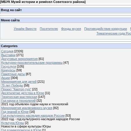
[
МБУК Музей истории и ремёсел Советского района
]
Вход на сайт
Меню сайта
Узнаём Вместе
Посетителю
Фонды музея
Противодействие коррупции
Тематические года Ро
Categories
Сегодня
[2326]
Выставки
[271]
Досуговые мероприятия
[61]
Культурно-просветительские программы
[47]
Госуслуги
[105]
Конкурсы
[59]
Памятные даты
[87]
Акции
[304]
Мероприятия для детей
[221]
75 лет Победы
[58]
Проект "Картоп-тур"
[22]
Десятилетие детства в Югре
[11]
Творческая мастерская
[147]
Год науки и технологий
[32]
2021 год объявлен годом науки и технологий
Мероприятия инклюзивного музея
[82]
Год знаний в Югре
[16]
Год культурного наследия народов России
[53]
2022 год - год культурного наследия народов России
Культура Югры
[2]
Новости в сфере культуры Югры
Год взаимопомощи в Югре
[1]