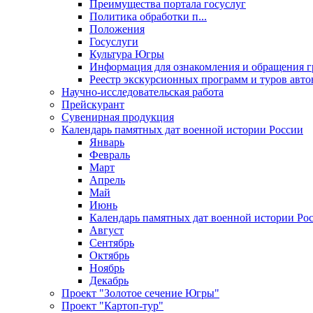
Преимущества портала госуслуг
Политика обработки п...
Положения
Госуслуги
Культура Югры
Информация для ознакомления и обращения г
Реестр экскурсионных программ и туров авто
Научно-исследовательская работа
Прейскурант
Сувенирная продукция
Календарь памятных дат военной истории России
Январь
Февраль
Март
Апрель
Май
Июнь
Календарь памятных дат военной истории Ро
Август
Сентябрь
Октябрь
Ноябрь
Декабрь
Проект "Золотое сечение Югры"
Проект "Картоп-тур"