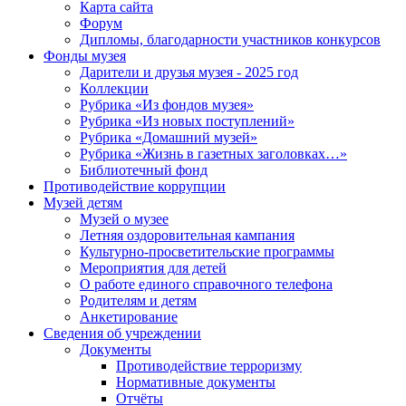
Карта сайта
Форум
Дипломы, благодарности участников конкурсов
Фонды музея
Дарители и друзья музея - 2025 год
Коллекции
Рубрика «Из фондов музея»
Рубрика «Из новых поступлений»
Рубрика «Домашний музей»
Рубрика «Жизнь в газетных заголовках…»
Библиотечный фонд
Противодействие коррупции
Музей детям
Музей о музее
Летняя оздоровительная кампания
Культурно-просветительские программы
Мероприятия для детей
О работе единого справочного телефона
Родителям и детям
Анкетирование
Сведения об учреждении
Документы
Противодействие терроризму
Нормативные документы
Отчёты