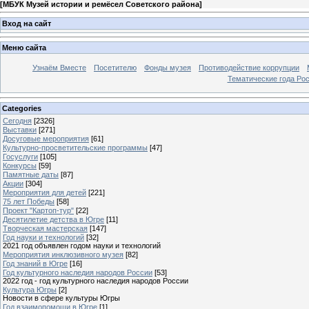
[
МБУК Музей истории и ремёсел Советского района
]
Вход на сайт
Меню сайта
Узнаём Вместе
Посетителю
Фонды музея
Противодействие коррупции
Тематические года Ро
Categories
Сегодня
[2326]
Выставки
[271]
Досуговые мероприятия
[61]
Культурно-просветительские программы
[47]
Госуслуги
[105]
Конкурсы
[59]
Памятные даты
[87]
Акции
[304]
Мероприятия для детей
[221]
75 лет Победы
[58]
Проект "Картоп-тур"
[22]
Десятилетие детства в Югре
[11]
Творческая мастерская
[147]
Год науки и технологий
[32]
2021 год объявлен годом науки и технологий
Мероприятия инклюзивного музея
[82]
Год знаний в Югре
[16]
Год культурного наследия народов России
[53]
2022 год - год культурного наследия народов России
Культура Югры
[2]
Новости в сфере культуры Югры
Год взаимопомощи в Югре
[1]