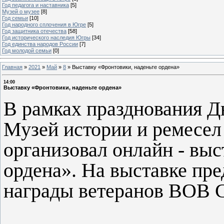
Год педагога и наставника
[5]
Музей о музее
[8]
Год семьи
[10]
Год народного сплочения в Югре
[5]
Год защитника отечества
[58]
Год исторического наследия Югры
[34]
Год единства народов России
[7]
Год молодой семьи
[0]
Главная
»
2021
»
Май
»
8
»
Выставку «Фронтовики, наденьте ордена»
14:00
Выставку «Фронтовики, наденьте ордена»
В рамках празднования 
Музей истории и ремесел
организовал онлайн - выс
ордена». На выставке пр
награды ветеранов ВОВ С