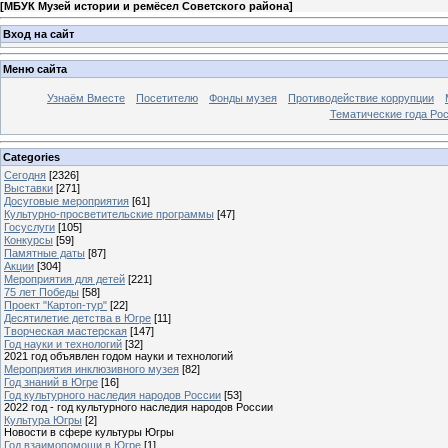
[
МБУК Музей истории и ремёсел Советского района
]
Вход на сайт
Меню сайта
Узнаём Вместе
Посетителю
Фонды музея
Противодействие коррупции
Тематические года Ро
Categories
Сегодня
[2326]
Выставки
[271]
Досуговые мероприятия
[61]
Культурно-просветительские программы
[47]
Госуслуги
[105]
Конкурсы
[59]
Памятные даты
[87]
Акции
[304]
Мероприятия для детей
[221]
75 лет Победы
[58]
Проект "Картоп-тур"
[22]
Десятилетие детства в Югре
[11]
Творческая мастерская
[147]
Год науки и технологий
[32]
2021 год объявлен годом науки и технологий
Мероприятия инклюзивного музея
[82]
Год знаний в Югре
[16]
Год культурного наследия народов России
[53]
2022 год - год культурного наследия народов России
Культура Югры
[2]
Новости в сфере культуры Югры
Год взаимопомощи в Югре
[1]