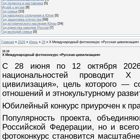
Год педагога и наставника
[5]
Музей о музее
[8]
Год семьи
[10]
Год народного сплочения в Югре
[5]
Год защитника отечества
[58]
Год исторического наследия Югры
[34]
Год единства народов России
[7]
Год молодой семьи
[0]
Главная
»
2026
»
Июнь
»
29
»
X Международный фотоконкурс «Русская цивилизация»
16:10
X Международный фотоконкурс «Русская цивилизация»
С 28 июня по 12 октября 2026
национальностей проводит X 
цивилизация», цель которого — с
отношений и этнокультурному разви
Юбилейный конкурс приурочен к пра
Популярность проекта, объединяю
Российской Федерации, но и всег
фотоконкурс становится масштабне