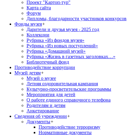
Проект "Картоп-тур"
Карта сайта
Форум
Дипломы, благодарности участников конкурсов
Фонды музея
+
Дарители и друзья музея - 2025 год
Коллекции
Рубрика «Из фондов музея»
Рубрика «Из новых поступлений»
Рубрика «Домашний музей»
Рубрика «Жизнь в газетных заголовках…»
Библиотечный фонд
Противодействие коррупции
Музей детям
+
Музей о музее
Летняя оздоровительная кампания
Культурно-просветительские программы
Мероприятия для детей
О работе единого справочного телефона
Родителям и детям
Анкетирование
Сведения об учреждении
+
Документы
+
Противодействие терроризму
Нормативные документы