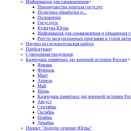
Информация для ознакомления
+
Преимущества портала госуслуг
Политика обработки п...
Положения
Госуслуги
Культура Югры
Информация для ознакомления и обращения г
Реестр экскурсионных программ и туров авто
Научно-исследовательская работа
Прейскурант
Сувенирная продукция
Календарь памятных дат военной истории России
+
Январь
Февраль
Март
Апрель
Май
Июнь
Календарь памятных дат военной истории Ро
Август
Сентябрь
Октябрь
Ноябрь
Декабрь
Проект "Золотое сечение Югры"