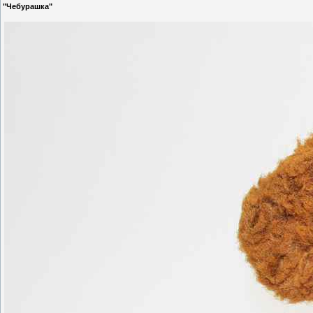
"Чебурашка"