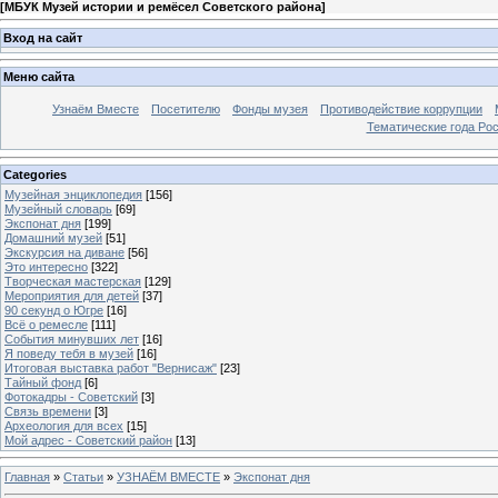
[
МБУК Музей истории и ремёсел Советского района
]
Вход на сайт
Меню сайта
Узнаём Вместе
Посетителю
Фонды музея
Противодействие коррупции
Тематические года Ро
Categories
Музейная энциклопедия
[156]
Музейный словарь
[69]
Экспонат дня
[199]
Домашний музей
[51]
Экскурсия на диване
[56]
Это интересно
[322]
Творческая мастерская
[129]
Мероприятия для детей
[37]
90 секунд о Югре
[16]
Всё о ремесле
[111]
События минувших лет
[16]
Я поведу тебя в музей
[16]
Итоговая выставка работ "Вернисаж"
[23]
Тайный фонд
[6]
Фотокадры - Советский
[3]
Связь времени
[3]
Археология для всех
[15]
Мой адрес - Советский район
[13]
Главная
»
Статьи
»
УЗНАЁМ ВМЕСТЕ
»
Экспонат дня